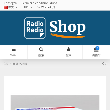
Consegna
Termini e condizioni d'uso
中文
EUR €
Wishlist (
0
)
0
Menu
搜索
登录
购物车
主页
BEST FORTIS