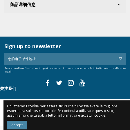
商品详细信息
Sign up to newsletter
Puoi annullare l'iscrizione in ogni momento. A questo scopo, cerca le info di contatto nelle note
legali.
关注我们
Utilizziamo i cookie per essere sicuri che tu possa avere la migliore
Collegamenti
esperienza sul nostro portale. Se continui a utilizzare questo sito,
assumiamo che tu abbia letto l'informativa e accetti i cookie.
Accept