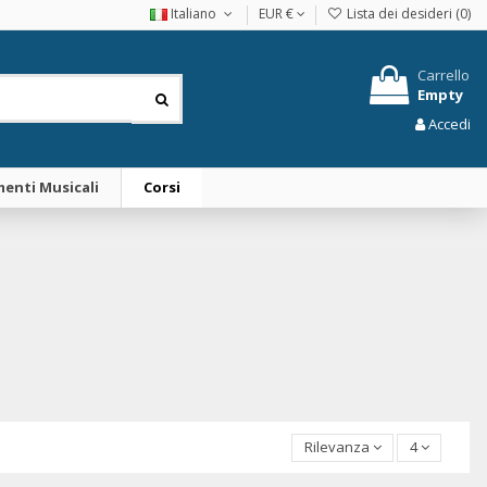
Italiano
EUR €
Lista dei desideri (
0
)
Carrello
Empty
Accedi
enti Musicali
Corsi
Rilevanza
4