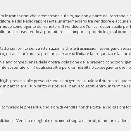
ilita le transazioni che intercorrono sul sito, ma non è parte del contratto 
venditore. Radio Radio rappresenta un intermediario tra venditore e acquir
n modo come agente del venditore. Il venditore è l'unico responsabile per l
bblicitario, consentendo al produttore di stampare il proprio logo sul prodott
dio sia fornito senza interruzioni e che le trasmissioni avvengano senza er
 ogni caso sarà nostra premura cercare di limitare la frequenza e la durata 
 siano conseguenza della nostra violazione delle presenti condizioni genera
ilmente sostenute) o (iii) qualsiasi altra perdita indiretta o conseguente che
ghi previsti dalle presenti condizioni generali qualora il ritardo o l'ina
 ed in particolare il tuo diritto di ricevere i beni acquistati entro un term
.
o e compreso le presenti Condizioni di Vendita nonché tutte le indicazioni fo
Condizioni di Vendita e degli altri documenti sopra elencati, dandone evide