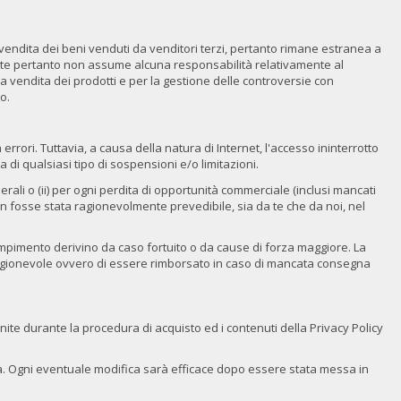
di vendita dei beni venduti da venditori terzi, pertanto rimane estranea a
ente pertanto non assume alcuna responsabilità relativamente al
a vendita dei prodotti e per la gestione delle controversie con
o.
rori. Tuttavia, a causa della natura di Internet, l'accesso ininterrotto
di qualsiasi tipo di sospensioni e/o limitazioni.
li o (ii) per ogni perdita di opportunità commerciale (inclusi mancati
 non fosse stata ragionevolmente prevedibile, sia da te che da noi, nel
dempimento derivino da caso fortuito o da cause di forza maggiore. La
ine ragionevole ovvero di essere rimborsato in caso di mancata consegna
rnite durante la procedura di acquisto ed i contenuti della Privacy Policy
nza. Ogni eventuale modifica sarà efficace dopo essere stata messa in