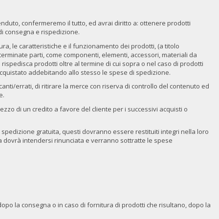
duto, confermeremo il tutto, ed avrai diritto a: ottenere prodotti
e di consegna e rispedizione.
, le caratteristiche e il funzionamento dei prodotti, (a titolo
erminate parti, come componenti, elementi, accessori, materiali da
rispedisca prodotti oltre al termine di cui sopra o nel caso di prodotti
e acquistato addebitando allo stesso le spese di spedizione.
anti/errati, di ritirare la merce con riserva di controllo del contenuto ed
e.
zo di un credito a favore del cliente per i successivi acquisti o
 spedizione gratuita, questi dovranno essere restituiti integri nella loro
ferta dovrà intendersi rinunciata e verranno sottratte le spese
i dopo la consegna o in caso di fornitura di prodotti che risultano, dopo la