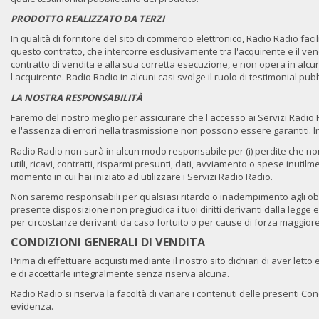
PRODOTTO REALIZZATO DA TERZI
In qualità di fornitore del sito di commercio elettronico, Radio Radio fac
questo contratto, che intercorre esclusivamente tra l'acquirente e il 
contratto di vendita e alla sua corretta esecuzione, e non opera in alcu
l'acquirente. Radio Radio in alcuni casi svolge il ruolo di testimonial pu
LA NOSTRA RESPONSABILITÀ
Faremo del nostro meglio per assicurare che l'accesso ai Servizi Radio Ra
e l'assenza di errori nella trasmissione non possono essere garantiti. In
Radio Radio non sarà in alcun modo responsabile per (i) perdite che non
utili, ricavi, contratti, risparmi presunti, dati, avviamento o spese inut
momento in cui hai iniziato ad utilizzare i Servizi Radio Radio.
Non saremo responsabili per qualsiasi ritardo o inadempimento agli obbli
presente disposizione non pregiudica i tuoi diritti derivanti dalla legge
per circostanze derivanti da caso fortuito o per cause di forza maggiore
CONDIZIONI GENERALI DI VENDITA
Prima di effettuare acquisti mediante il nostro sito dichiari di aver lett
e di accettarle integralmente senza riserva alcuna.
Radio Radio si riserva la facoltà di variare i contenuti delle presenti 
evidenza.