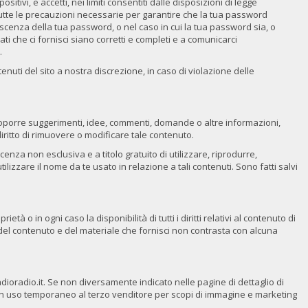
tivi, e accetti, nei limiti consentiti dalle disposizioni di legge
 tutte le precauzioni necessarie per garantire che la tua password
cenza della tua password, o nel caso in cui la tua password sia, o
i che ci fornisci siano corretti e completi e a comunicarci
.
enuti del sito a nostra discrezione, in caso di violazione delle
ottoporre suggerimenti, idee, commenti, domande o altre informazioni,
 diritto di rimuovere o modificare tale contenuto.
cenza non esclusiva e a titolo gratuito di utilizzare, riprodurre,
utilizzare il nome da te usato in relazione a tali contenuti. Sono fatti salvi
o in ogni caso la disponibilità di tutti i diritti relativi al contenuto di
'uso del contenuto e del materiale che fornisci non contrasta con alcuna
adioradio.it. Se non diversamente indicato nelle pagine di dettaglio di
sso in uso temporaneo al terzo venditore per scopi di immagine e marketing