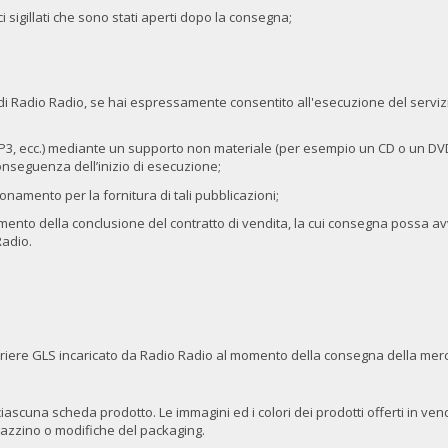
ci sigillati che sono stati aperti dopo la consegna;
e di Radio Radio, se hai espressamente consentito all'esecuzione del servizi
k, MP3, ecc.) mediante un supporto non materiale (per esempio un CD o un D
 conseguenza dell’inizio di esecuzione;
bbonamento per la fornitura di tali pubblicazioni;
omento della conclusione del contratto di vendita, la cui consegna possa avv
Radio.
orriere GLS incaricato da Radio Radio al momento della consegna della mer
i ciascuna scheda prodotto. Le immagini ed i colori dei prodotti offerti in
magazzino o modifiche del packaging.