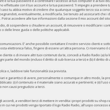
t e la tua password e a controllare l'accesso al tuo computer e ai tuoi disposi
ranno effettuate con il tuo account e la tua password. Ti impegni a prendere
l caso tu abbia motivo di credere che qualunque soggetto terzo sia a conos
gnandoti, eventualmente, a modificarla. Sei tenuto ad assicurarti che i dat
otrai accedere alle tue informazioni dalla sezione Il mio account del sito
o Radio, di sospendere o chiudere un account, di rimuovere o modificare i cont
o delle linee guida o delle politiche applicabili.
omunicazioni. E’ anche possibile contattare il nostro servizio clienti e s
 posta elettronica falso, fingere di essere un'altra persona. Ci riserviamo il
iente o di inviare altri tuoi contenuti da te, concedi a Radio Radio (a) la li
 parte del mondo (incluso il diritto di sub-licenza a terzi) e (b) il diritto di 
lica o, laddove tale funzionalità sia prevista.
i e garantisci di avere, personalmente o comunque in altro modo, la proprietà 
ubblicato: (i) il contenuto e il materiale siano accurati e pertinenti; e (ii) l
so non causi pregiudizio a terzi.
accordi, a venditori terzi di mettere in vendita i propri prodotti su shop.r
asi in cui nei prodotti venga riportato il logo Radio Radio, all'uopo conce