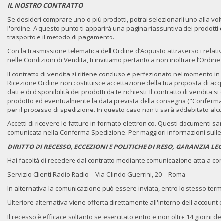
IL NOSTRO CONTRATTO
Se desideri comprare uno o più prodotti, potrai selezionarli uno alla volta
l'ordine. A questo punto ti apparirà una pagina riassuntiva dei prodotti da 
trasporto e il metodo di pagamento.
Con la trasmissione telematica dell'Ordine d’Acquisto attraverso i relativ
nelle Condizioni di Vendita, ti invitiamo pertanto a non inoltrare l’Ordine
Il contratto di vendita si ritiene concluso e perfezionato nel momento in 
Ricezione Ordine non costituisce accettazione della tua proposta di acqui
dati e di disponibilità dei prodotti da te richiesti. Il contratto di vend
prodotto ed eventualmente la data prevista della consegna ("Conferma S
per il processo di spedizione. In questo caso non ti sarà addebitato alcun 
Accetti di ricevere le fatture in formato elettronico. Questi documenti sa
comunicata nella Conferma Spedizione. Per maggiori informazioni sulle f
DIRITTO DI RECESSO, ECCEZIONI E POLITICHE DI RESO, GARANZIA LE
Hai facoltà di recedere dal contratto mediante comunicazione atta a con
Servizio Clienti Radio Radio – Via Olindo Guerrini, 20 – Roma
In alternativa la comunicazione può essere inviata, entro lo stesso termin
Ulteriore alternativa viene offerta direttamente all'interno dell'account
Il recesso è efficace soltanto se esercitato entro e non oltre 14 giorni de