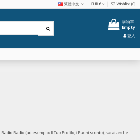
繁體中文
EUR €
Wishlist (
0
)
購物車
Empty
登入
o Radio Radio (ad esempio: Il Tuo Profilo, i Buoni sconto), sarai anche