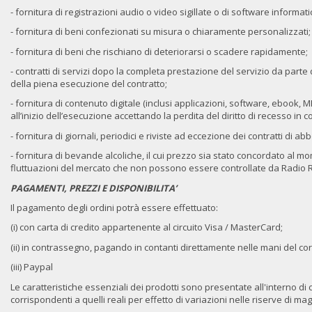
- fornitura di registrazioni audio o video sigillate o di software informati
- fornitura di beni confezionati su misura o chiaramente personalizzati;
- fornitura di beni che rischiano di deteriorarsi o scadere rapidamente;
- contratti di servizi dopo la completa prestazione del servizio da part
della piena esecuzione del contratto;
- fornitura di contenuto digitale (inclusi applicazioni, software, eboo
all’inizio dell’esecuzione accettando la perdita del diritto di recesso in
- fornitura di giornali, periodici e riviste ad eccezione dei contratti di a
- fornitura di bevande alcoliche, il cui prezzo sia stato concordato al m
fluttuazioni del mercato che non possono essere controllate da Radio 
PAGAMENTI, PREZZI E DISPONIBILITA’
Il pagamento degli ordini potrà essere effettuato:
(i) con carta di credito appartenente al circuito Visa / MasterCard;
(ii) in contrassegno, pagando in contanti direttamente nelle mani del c
(iii) Paypal
Le caratteristiche essenziali dei prodotti sono presentate all'interno d
corrispondenti a quelli reali per effetto di variazioni nelle riserve di 