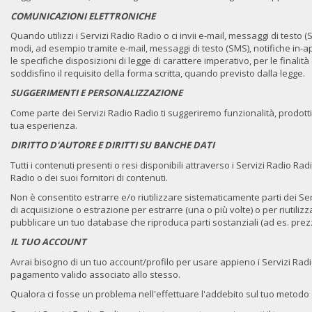
COMUNICAZIONI ELETTRONICHE
Quando utilizzi i Servizi Radio Radio o ci invii e-mail, messaggi di test
modi, ad esempio tramite e-mail, messaggi di testo (SMS), notifiche in-app
le specifiche disposizioni di legge di carattere imperativo, per le finalità 
soddisfino il requisito della forma scritta, quando previsto dalla legge.
SUGGERIMENTI E PERSONALIZZAZIONE
Come parte dei Servizi Radio Radio ti suggeriremo funzionalità, prodotti 
tua esperienza.
DIRITTO D'AUTORE E DIRITTI SU BANCHE DATI
Tutti i contenuti presenti o resi disponibili attraverso i Servizi Radio Rad
Radio o dei suoi fornitori di contenuti.
Non è consentito estrarre e/o riutilizzare sistematicamente parti dei Ser
di acquisizione o estrazione per estrarre (una o più volte) o per riutil
pubblicare un tuo database che riproduca parti sostanziali (ad es. prezzi
IL TUO ACCOUNT
Avrai bisogno di un tuo account/profilo per usare appieno i Servizi Radi
pagamento valido associato allo stesso.
Qualora ci fosse un problema nell'effettuare l'addebito sul tuo metodo