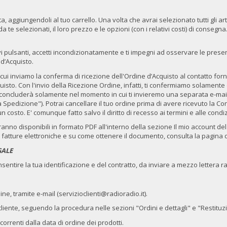
, aggiungendoli al tuo carrello. Una volta che avrai selezionato tutti gli arti
te selezionati, il loro prezzo e le opzioni (con i relativi costi) di consegna.
i pulsanti, accetti incondizionatamente e ti impegni ad osservare le present
 d’Acquisto.
cui inviamo la conferma di ricezione dell'Ordine d’Acquisto al contatto forni
sto. Con l'invio della Ricezione Ordine, infatti, ti confermiamo solamente d
ita si concluderà solamente nel momento in cui ti invieremo una separata e-ma
pedizione"). Potrai cancellare il tuo ordine prima di avere ricevuto la C
costo. E' comunque fatto salvo il diritto di recesso ai termini e alle condizio
ranno disponibili in formato PDF all'interno della sezione Il mio account del 
atture elettroniche e su come ottenere il documento, consulta la pagina d
GALE
sentire la tua identificazione e del contratto, da inviare a mezzo lettera 
e, tramite e-mail (servizioclienti@radioradio.it).
 cliente, seguendo la procedura nelle sezioni "Ordini e dettagli" e "Restitu
correnti dalla data di ordine dei prodotti.