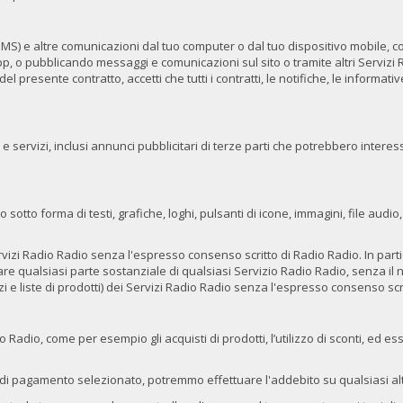
o (SMS) e altre comunicazioni dal tuo computer o dal tuo dispositivo mobile,
, o pubblicando messaggi e comunicazioni sul sito o tramite altri Servizi Radi
del presente contratto, accetti che tutti i contratti, le notifiche, le informa
e servizi, inclusi annunci pubblicitari di terze parti che potrebbero intere
io sotto forma di testi, grafiche, loghi, pulsanti di icone, immagini, file audi
vizi Radio Radio senza l'espresso consenso scritto di Radio Radio. In partico
izzare qualsiasi parte sostanziale di qualsiasi Servizio Radio Radio, senza 
 e liste di prodotti) dei Servizi Radio Radio senza l'espresso consenso scr
o Radio, come per esempio gli acquisti di prodotti, l’utilizzo di sconti, e
 di pagamento selezionato, potremmo effettuare l'addebito su qualsiasi al