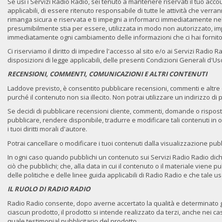
Se usi i Servizi Radio Radio, sei tenuto a mantenere riservati il tuo accoun
applicabili, di essere ritenuto responsabile di tutte le attività che ver
rimanga sicura e riservata e ti impegni a informarci immediatamente ne
presumibilmente stia per essere, utilizzata in modo non autorizzato, impe
immediatamente ogni cambiamento delle informazioni che ci hai fornito. P
Ci riserviamo il diritto di impedire l'accesso al sito e/o ai Servizi Radi
disposizioni di legge applicabili, delle presenti Condizioni Generali d'Uso 
RECENSIONI, COMMENTI, COMUNICAZIONI E ALTRI CONTENUTI
Laddove previsto, è consentito pubblicare recensioni, commenti e altre c
purché il contenuto non sia illecito. Non potrai utilizzare un indirizzo di
Se decidi di pubblicare recensioni cliente, commenti, domande o risposte cl
pubblicare, rendere disponibile, tradurre e modificare tali contenuti in ogni
i tuoi diritti morali d'autore.
Potrai cancellare o modificare i tuoi contenuti dalla visualizzazione pubb
In ogni caso quando pubblichi un contenuto sui Servizi Radio Radio dichiar
ciò che pubblichi; che, alla data in cui il contenuto o il materiale viene p
delle politiche e delle linee guida applicabili di Radio Radio e che tale u
IL RUOLO DI RADIO RADIO
Radio Radio consente, dopo averne accertato la qualità e determinato gli 
ciascun prodotto, il prodotto si intende realizzato da terzi, anche nei c
quale testimonial pubblicitario del prodotto.