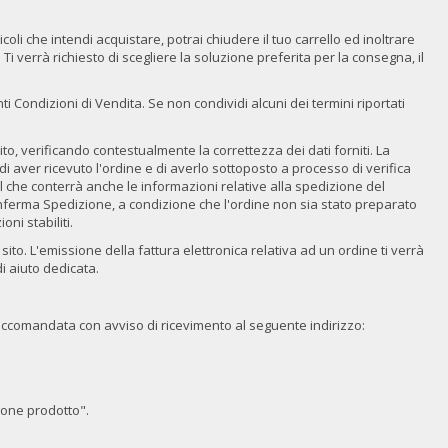
coli che intendi acquistare, potrai chiudere il tuo carrello ed inoltrare
 Ti verrà richiesto di scegliere la soluzione preferita per la consegna, il
i Condizioni di Vendita. Se non condividi alcuni dei termini riportati
to, verificando contestualmente la correttezza dei dati forniti. La
i aver ricevuto l'ordine e di averlo sottoposto a processo di verifica
il che conterrà anche le informazioni relative alla spedizione del
onferma Spedizione, a condizione che l'ordine non sia stato preparato
ni stabiliti.
sito. L'emissione della fattura elettronica relativa ad un ordine ti verrà
i aiuto dedicata.
raccomandata con avviso di ricevimento al seguente indirizzo:
zione prodotto".