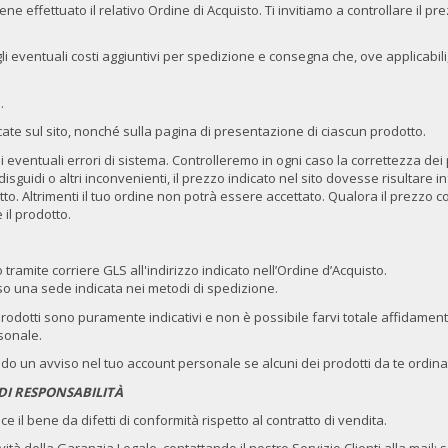
ne effettuato il relativo Ordine di Acquisto. Ti invitiamo a controllare il pr
 eventuali costi aggiuntivi per spedizione e consegna che, ove applicabili,
.
ate sul sito, nonché sulla pagina di presentazione di ciascun prodotto.
ventuali errori di sistema. Controlleremo in ogni caso la correttezza dei pr
isguidi o altri inconvenienti, il prezzo indicato nel sito dovesse risultare i
. Altrimenti il tuo ordine non potrà essere accettato. Qualora il prezzo corr
il prodotto.
tramite corriere GLS all'indirizzo indicato nell’Ordine d’Acquisto.
sso una sede indicata nei metodi di spedizione.
prodotti sono puramente indicativi e non è possibile farvi totale affidamen
rsonale.
ndo un avviso nel tuo account personale se alcuni dei prodotti da te ordinat
DI RESPONSABILITÀ
 il bene da difetti di conformità rispetto al contratto di vendita.