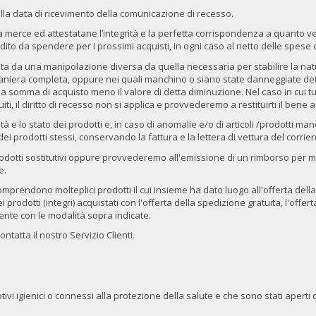
alla data di ricevimento della comunicazione di recesso.
a merce ed attestatane l’integrità e la perfetta corrispondenza a quanto ven
credito da spendere per i prossimi acquisti, in ogni caso al netto delle spes
ta da una manipolazione diversa da quella necessaria per stabilire la natura
 maniera completa, oppure nei quali manchino o siano state danneggiate det
a somma di acquisto meno il valore di detta diminuzione. Nel caso in cui tu 
iti, il diritto di recesso non si applica e provvederemo a restituirti il ben
 e lo stato dei prodotti e, in caso di anomalie e/o di articoli /prodotti manc
ei prodotti stessi, conservando la fattura e la lettera di vettura del corrier
rodotti sostitutivi oppure provvederemo all'emissione di un rimborso per mez
e.
comprendono molteplici prodotti il cui insieme ha dato luogo all'offerta della
dei prodotti (integri) acquistati con l'offerta della spedizione gratuita, l'of
iente con le modalità sopra indicate.
ntatta il nostro Servizio Clienti.
motivi igienici o connessi alla protezione della salute e che sono stati apert