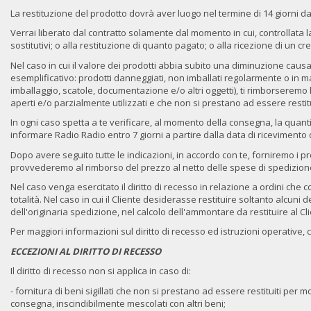
La restituzione del prodotto dovrà aver luogo nel termine di 14 giorni d
Verrai liberato dal contratto solamente dal momento in cui, controllata l
sostitutivi; o alla restituzione di quanto pagato; o alla ricezione di un 
Nel caso in cui il valore dei prodotti abbia subito una diminuzione causa
esemplificativo: prodotti danneggiati, non imballati regolarmente o in
imballaggio, scatole, documentazione e/o altri oggetti), ti rimborseremo l
aperti e/o parzialmente utilizzati e che non si prestano ad essere restitu
In ogni caso spetta a te verificare, al momento della consegna, la quantità
informare Radio Radio entro 7 giorni a partire dalla data di ricevimento d
Dopo avere seguito tutte le indicazioni, in accordo con te, forniremo i p
provvederemo al rimborso del prezzo al netto delle spese di spedizion
Nel caso venga esercitato il diritto di recesso in relazione a ordini che 
totalità. Nel caso in cui il Cliente desiderasse restituire soltanto alcuni 
dell'originaria spedizione, nel calcolo dell'ammontare da restituire al Cl
Per maggiori informazioni sul diritto di recesso ed istruzioni operative, co
ECCEZIONI AL DIRITTO DI RECESSO
Il diritto di recesso non si applica in caso di:
- fornitura di beni sigillati che non si prestano ad essere restituiti per 
consegna, inscindibilmente mescolati con altri beni;