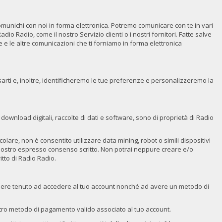
 comunichi con noi in forma elettronica. Potremo comunicare con te in vari
o Radio, come il nostro Servizio clienti o i nostri fornitori. Fatte salve
tive e le altre comunicazioni che ti forniamo in forma elettronica
ssarti e, inoltre, identificheremo le tue preferenze e personalizzeremo la
o, download digitali, raccolte di dati e software, sono di proprietà di Radio
lare, non è consentito utilizzare data mining, robot o simili dispositivi
il nostro espresso consenso scritto. Non potrai neppure creare e/o
itto di Radio Radio.
d essere tenuto ad accedere al tuo account nonché ad avere un metodo di
tro metodo di pagamento valido associato al tuo account.