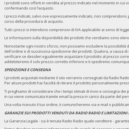
I prodotti sono offerti in vendita al prezzo indicato nel momento in cui vie
confermando così l’acquisto.
I prezzi indicati, salvo ove espressamente indicato, non comprendono gli
corso della procedura di acquisto.
Tutti i prezzi si intendono comprensivi di IVA applicabile ai sensi di legge
Le informazioni sulla disponibilità dei prodotti che vendiamo sono elenc
Nonostante ogni nostro sforzo, non possiamo escludere la possibilità di e
dell'ordine e di successiva spedizione dei prodotti. Qualora, a causa di d
verificare se desideri egualmente acquistare il prodotto al prezzo corretto
addebiteremo il solo prezzo corretto inferiore e ti spediremo comunque 
SPEDIZIONE E CONSEGNA
I prodotti acquistati mediante il sito verranno consegnati da Radio Radio 
Per alcuni prodotti hai facoltà di ritirare il prodotto personalmente pre
Ti preghiamo di considerare che i tempi stimati di invio e consegna dei 
in cui viene comunicata tramite email la presa in carico da parte del pe
Una volta ricevuto il tuo ordine, ti comunicheremo via e-mail o pubblica
GARANZIE SUI PRODOTTI VENDUTI DA RADIO RADIO E LIMITAZIONI 
La Garanzia Legale - cui è tenuta Radio Radio quale venditore - garantisce