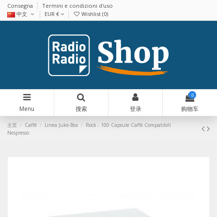
Consegna
Termini e condizioni d'uso
中文
EUR €
Wishlist (
0
)
0
Menu
搜索
登录
购物车
主页
Caffè
Linea Juke-Box
Rock - 100 Capsule Caffè Compatibili
Nespresso