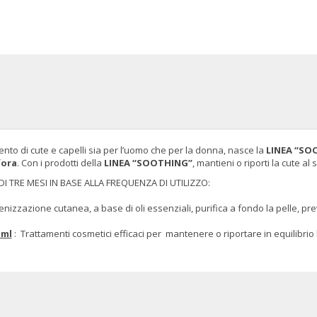
mento di cute e capelli sia per l’uomo che per la donna, nasce la
LINEA “SO
fora
. Con i prodotti della
LINEA “SOOTHING”
, mantieni o riporti la cute al
I TRE MESI IN BASE ALLA FREQUENZA DI UTILIZZO:
ienizzazione cutanea, a base di oli essenziali, purifica a fondo la pelle, p
 ml
: Trattamenti cosmetici efficaci per mantenere o riportare in equilibrio 