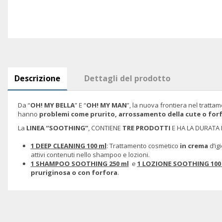
Descrizione
Dettagli del prodotto
Da “
OH! MY BELLA
” E “
OH! MY MAN
”, la nuova frontiera nel tratta
hanno
problemi come prurito, arrossamento della cute o for
La
LINEA “SOOTHING”
, CONTIENE
TRE PRODOTTI
E HA LA DURATA D
1 DEEP CLEANING 100 ml
: Trattamento cosmetico
in crema
d’ig
attivi contenuti nello shampoo e lozioni.
1 SHAMPOO SOOTHING 250 ml
e
1 LOZIONE SOOTHING 100
pruriginosa o con forfora
.