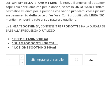
Da “
OH! MY BELLA
” E “
OH! MY MAN
”, la nuova frontiera nel trattamen
capelli sia per l’uomo che per la donna, nasce la
LINEA “SOOTHING”
cosmetico studiato per le persone che hanno
problemi come prurit
arrossamento della cute o forfora
. Con i prodotti della
LINEA “S
mantieni o riporti la cute al suo naturale equilibrio.
La
LINEA “SOOTHING”
, CONTIENE
TRE PRODOTTI
E HA LA DURATA DI
BASE ALLA FREQUENZA DI UTILIZZO:
1 DEEP CLEANING 100 ml
1 SHAMPOO SOOTHING 250 ml
1 LOZIONE SOOTHING 100 ml
Aggiungi al carrello