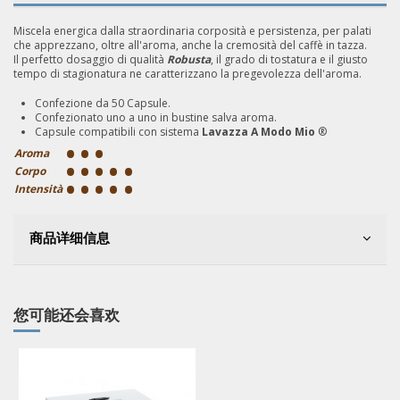
Miscela energica dalla straordinaria corposità e persistenza, per palati
che apprezzano, oltre all'aroma, anche la cremosità del caffè in tazza.
Il perfetto dosaggio di qualità
Robusta
, il grado di tostatura e il giusto
tempo di stagionatura ne caratterizzano la pregevolezza dell'aroma.
Confezione da 50 Capsule.
Confezionato uno a uno in bustine salva aroma.
Capsule compatibili con sistema
Lavazza A Modo Mio
®
•
•
•
Aroma
•
•
•
•
•
Corpo
•
•
•
•
•
Intensità
商品详细信息
您可能还会喜欢