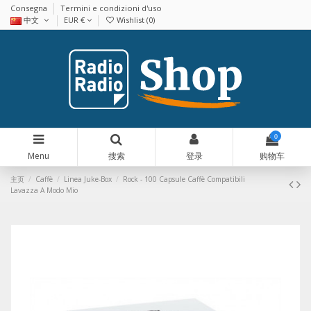
Consegna
Termini e condizioni d'uso
中文
EUR €
Wishlist (
0
)
0
Menu
搜索
登录
购物车
主页
Caffè
Linea Juke-Box
Rock - 100 Capsule Caffè Compatibili
Lavazza A Modo Mio