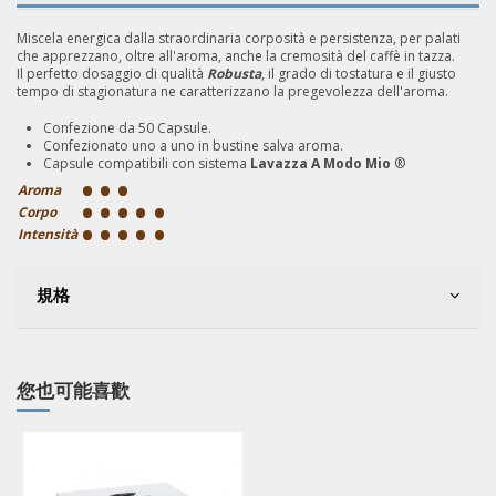
Miscela energica dalla straordinaria corposità e persistenza, per palati
che apprezzano, oltre all'aroma, anche la cremosità del caffè in tazza.
Il perfetto dosaggio di qualità
Robusta
, il grado di tostatura e il giusto
tempo di stagionatura ne caratterizzano la pregevolezza dell'aroma.
Confezione da 50 Capsule.
Confezionato uno a uno in bustine salva aroma.
Capsule compatibili con sistema
Lavazza A Modo Mio
®
•
•
•
Aroma
•
•
•
•
•
Corpo
•
•
•
•
•
Intensità
規格
您也可能喜歡