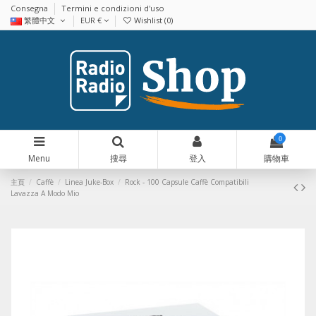
Consegna
Termini e condizioni d'uso
繁體中文
EUR €
Wishlist (
0
)
0
Menu
搜尋
登入
購物車
主頁
Caffè
Linea Juke-Box
Rock - 100 Capsule Caffè Compatibili
Lavazza A Modo Mio